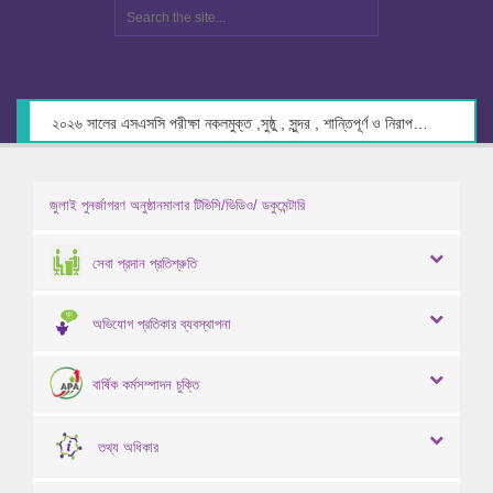
২০২৬ সালের এসএসসি পরীক্ষা নকলমুক্ত ,সুষ্ঠু , সুন্দর , শান্তিপূর্ণ ও নিরাপদ পরিবেশে গ্রহণের লক্ষ্যে কেন্দ্র সচিবদের সাথে মতবিনিময় প্রসঙ্গে।
জুলাই পুনর্জাগরণ অনুষ্ঠানমালার টিভিসি/ভিডিও/ ডকুমেন্টারি
সেবা প্রদান প্রতিশ্রুতি
অভিযোগ প্রতিকার ব্যবস্থাপনা
বার্ষিক কর্মসম্পাদন চুক্তি
তথ্য অধিকার