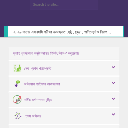
২০২৬ সালের এসএসসি পরীক্ষা নকলমুক্ত ,সুষ্ঠু , সুন্দর , শান্তিপূর্ণ ও নিরাপদ পরিবেশে গ্রহণের লক্ষ্যে কেন্দ্র সচিবদের সাথে মতবিনিময় প্রসঙ্গে।
জুলাই পুনর্জাগরণ অনুষ্ঠানমালার টিভিসি/ভিডিও/ ডকুমেন্টারি
সেবা প্রদান প্রতিশ্রুতি
অভিযোগ প্রতিকার ব্যবস্থাপনা
বার্ষিক কর্মসম্পাদন চুক্তি
তথ্য অধিকার