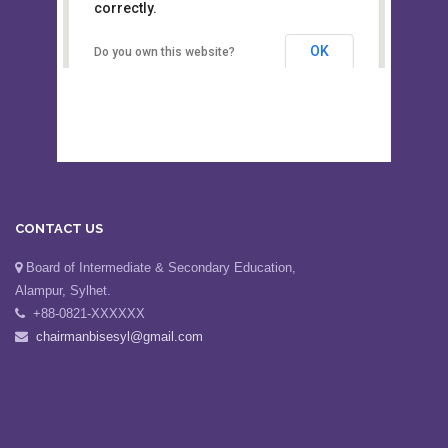
This page can't load Google Maps
Board of Intermediate &
correctly.
Secondary Education, Alampur,
Sylhet
OK
Do you own this website?
CONTACT US
Board of Intermediate & Secondary Education,
Alampur, Sylhet.
+88-0821-XXXXXX
chairmanbisesyl@gmail.com