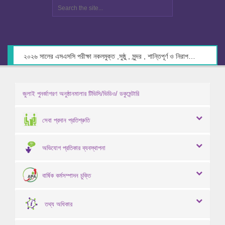
২০২৬ সালের এসএসসি পরীক্ষা নকলমুক্ত ,সুষ্ঠু , সুন্দর , শান্তিপূর্ণ ও নিরাপদ পরিবেশে গ্রহণের লক্ষ্যে কেন্দ্র সচিবদের সাথে মতবিনিময় প্রসঙ্গে।
জুলাই পুনর্জাগরণ অনুষ্ঠানমালার টিভিসি/ভিডিও/ ডকুমেন্টারি
সেবা প্রদান প্রতিশ্রুতি
অভিযোগ প্রতিকার ব্যবস্থাপনা
বার্ষিক কর্মসম্পাদন চুক্তি
তথ্য অধিকার