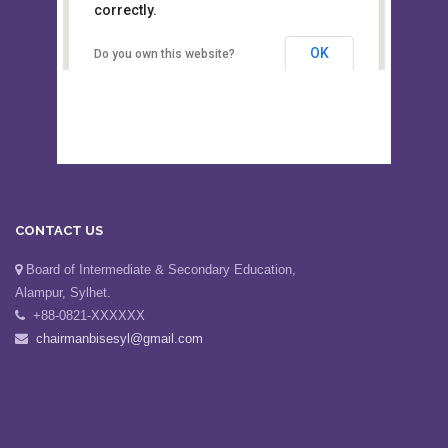
This page can't load Google Maps
Board of Intermediate &
correctly.
Secondary Education, Alampur,
Sylhet
OK
Do you own this website?
CONTACT US
Board of Intermediate & Secondary Education,
Alampur, Sylhet.
+88-0821-XXXXXX
chairmanbisesyl@gmail.com