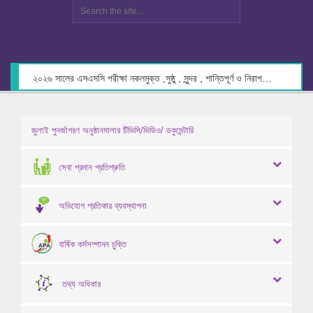
২০২৬ সালের এসএসসি পরীক্ষা নকলমুক্ত ,সুষ্ঠু , সুন্দর , শান্তিপূর্ণ ও নিরাপদ পরিবেশে গ্রহণের লক্ষ্যে কেন্দ্র সচিবদের সাথে মতবিনিময় প্রসঙ্গে।
জুলাই পুনর্জাগরণ অনুষ্ঠানমালার টিভিসি/ভিডিও/ ডকুমেন্টারি
সেবা প্রদান প্রতিশ্রুতি
অভিযোগ প্রতিকার ব্যবস্থাপনা
বার্ষিক কর্মসম্পাদন চুক্তি
তথ্য অধিকার