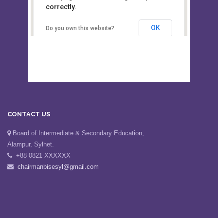
This page can't load Google Maps
Board of Intermediate &
correctly.
Secondary Education, Alampur,
Sylhet
OK
Do you own this website?
CONTACT US
Board of Intermediate & Secondary Education,
Alampur, Sylhet.
+88-0821-XXXXXX
chairmanbisesyl@gmail.com