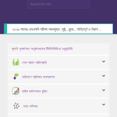
২০২৬ সালের এসএসসি পরীক্ষা নকলমুক্ত ,সুষ্ঠু , সুন্দর , শান্তিপূর্ণ ও নিরাপদ পরিবেশে গ্রহণের লক্ষ্যে কেন্দ্র সচিবদের সাথে মতবিনিময় প্রসঙ্গে।
জুলাই পুনর্জাগরণ অনুষ্ঠানমালার টিভিসি/ভিডিও/ ডকুমেন্টারি
সেবা প্রদান প্রতিশ্রুতি
অভিযোগ প্রতিকার ব্যবস্থাপনা
বার্ষিক কর্মসম্পাদন চুক্তি
তথ্য অধিকার