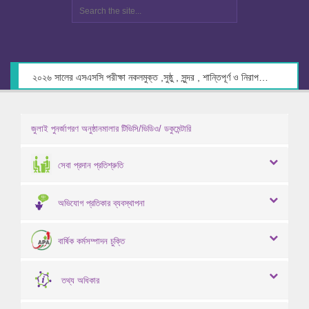
২০২৬ সালের এসএসসি পরীক্ষা নকলমুক্ত ,সুষ্ঠু , সুন্দর , শান্তিপূর্ণ ও নিরাপদ পরিবেশে গ্রহণের লক্ষ্যে কেন্দ্র সচিবদের সাথে মতবিনিময় প্রসঙ্গে।
জুলাই পুনর্জাগরণ অনুষ্ঠানমালার টিভিসি/ভিডিও/ ডকুমেন্টারি
সেবা প্রদান প্রতিশ্রুতি
অভিযোগ প্রতিকার ব্যবস্থাপনা
বার্ষিক কর্মসম্পাদন চুক্তি
তথ্য অধিকার