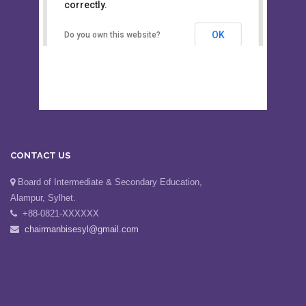
This page can't load Google Maps
Board of Intermediate &
correctly.
Secondary Education, Alampur,
Sylhet
OK
Do you own this website?
CONTACT US
Board of Intermediate & Secondary Education,
Alampur, Sylhet.
+88-0821-XXXXXX
chairmanbisesyl@gmail.com