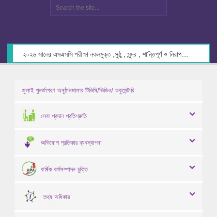
২০২৬ সালের এসএসসি পরীক্ষা নকলমুক্ত ,সুষ্ঠু , সুন্দর , শান্তিপূর্ণ ও নিরাপদ পরিবেশে গ্রহণের লক্ষ্যে কেন্দ্র সচিবদের সাথে মতবিনিময় প্রসঙ্গে।
জুলাই পুনর্জাগরণ অনুষ্ঠানমালার টিভিসি/ভিডিও/ ডকুমেন্টারি
সেবা প্রদান প্রতিশ্রুতি
অভিযোগ প্রতিকার ব্যবস্থাপনা
বার্ষিক কর্মসম্পাদন চুক্তি
তথ্য অধিকার