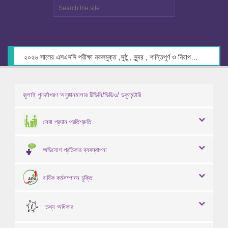
২০২৬ সালের এসএসসি পরীক্ষা নকলমুক্ত ,সুষ্ঠু , সুন্দর , শান্তিপূর্ণ ও নিরাপদ পরিবেশে গ্রহণের লক্ষ্যে কেন্দ্র সচিবদের সাথে মতবিনিময় প্রসঙ্গে।
জুলাই পুনর্জাগরণ অনুষ্ঠানমালার টিভিসি/ভিডিও/ ডকুমেন্টারি
সেবা প্রদান প্রতিশ্রুতি
অভিযোগ প্রতিকার ব্যবস্থাপনা
বার্ষিক কর্মসম্পাদন চুক্তি
তথ্য অধিকার