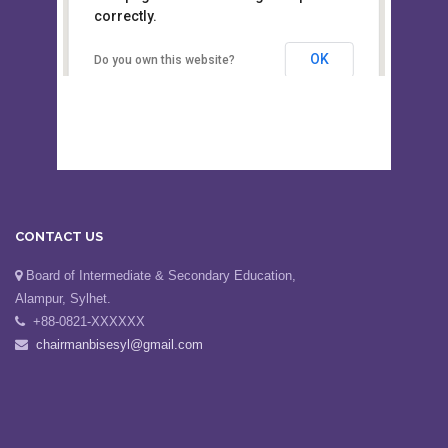
This page can't load Google Maps
Board of Intermediate &
correctly.
Secondary Education, Alampur,
Sylhet
OK
Do you own this website?
CONTACT US
Board of Intermediate & Secondary Education,
Alampur, Sylhet.
+88-0821-XXXXXX
chairmanbisesyl@gmail.com