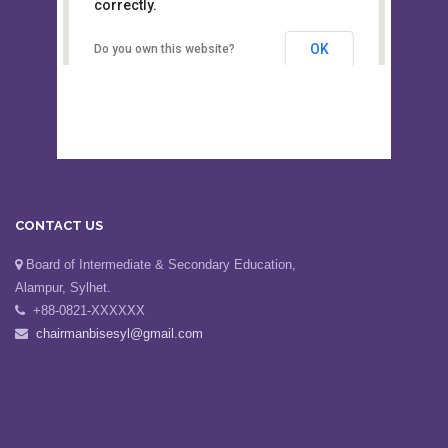
This page can't load Google Maps
Board of Intermediate &
correctly.
Secondary Education, Alampur,
Sylhet
OK
Do you own this website?
CONTACT US
Board of Intermediate & Secondary Education,
Alampur, Sylhet.
+88-0821-XXXXXX
chairmanbisesyl@gmail.com