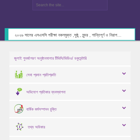
২০২৬ সালের এসএসসি পরীক্ষা নকলমুক্ত ,সুষ্ঠু , সুন্দর , শান্তিপূর্ণ ও নিরাপদ পরিবেশে গ্রহণের লক্ষ্যে কেন্দ্র সচিবদের সাথে মতবিনিময় প্রসঙ্গে।
জুলাই পুনর্জাগরণ অনুষ্ঠানমালার টিভিসি/ভিডিও/ ডকুমেন্টারি
সেবা প্রদান প্রতিশ্রুতি
অভিযোগ প্রতিকার ব্যবস্থাপনা
বার্ষিক কর্মসম্পাদন চুক্তি
তথ্য অধিকার