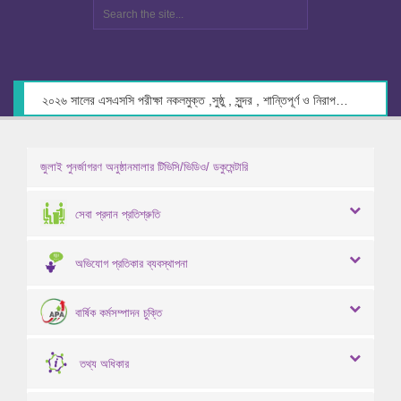
২০২৬ সালের এসএসসি পরীক্ষা নকলমুক্ত ,সুষ্ঠু , সুন্দর , শান্তিপূর্ণ ও নিরাপদ পরিবেশে গ্রহণের লক্ষ্যে কেন্দ্র সচিবদের সাথে মতবিনিময় প্রসঙ্গে।
জুলাই পুনর্জাগরণ অনুষ্ঠানমালার টিভিসি/ভিডিও/ ডকুমেন্টারি
সেবা প্রদান প্রতিশ্রুতি
অভিযোগ প্রতিকার ব্যবস্থাপনা
বার্ষিক কর্মসম্পাদন চুক্তি
তথ্য অধিকার