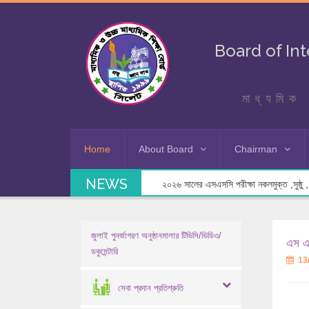
Board of In
মাধ্যমিক 
Home
About Board
Chairman
NEWS
২০২৬ সালের এসএসসি পরীক্ষা নকলমুক্ত ,সুষ্ঠু , স
জুলাই পুনর্জাগরণ অনুষ্ঠানমালার টিভিসি/ভিডিও/
এস এস
ডকুমেন্টারি
13
সেবা প্রদান প্রতিশ্রুতি