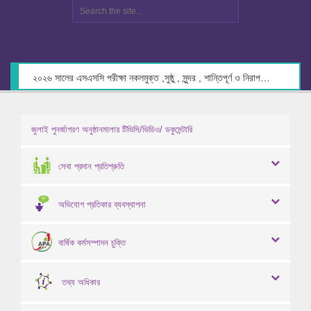
২০২৬ সালের এসএসসি পরীক্ষা নকলমুক্ত ,সুষ্ঠু , সুন্দর , শান্তিপূর্ণ ও নিরাপদ পরিবেশে গ্রহণের লক্ষ্যে কেন্দ্র সচিবদের সাথে মতবিনিময় প্রসঙ্গে।
জুলাই পুনর্জাগরণ অনুষ্ঠানমালার টিভিসি/ভিডিও/ ডকুমেন্টারি
সেবা প্রদান প্রতিশ্রুতি
অভিযোগ প্রতিকার ব্যবস্থাপনা
বার্ষিক কর্মসম্পাদন চুক্তি
তথ্য অধিকার