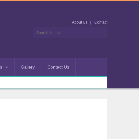
About Us
Contact
es
Gallery
Contact Us