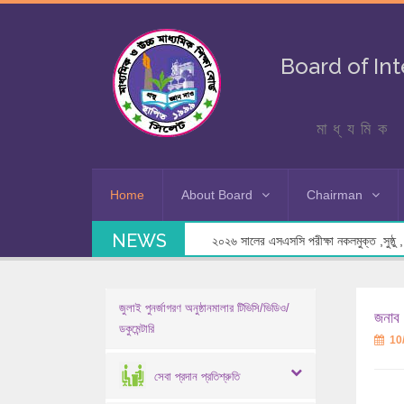
Board of In
মাধ্যমিক 
Home
About Board
Chairman
NEWS
২০২৬ সালের এসএসসি পরীক্ষা নকলমুক্ত ,সুষ্ঠু , স
জুলাই পুনর্জাগরণ অনুষ্ঠানমালার টিভিসি/ভিডিও/
জনাব 
ডকুমেন্টারি
10
সেবা প্রদান প্রতিশ্রুতি