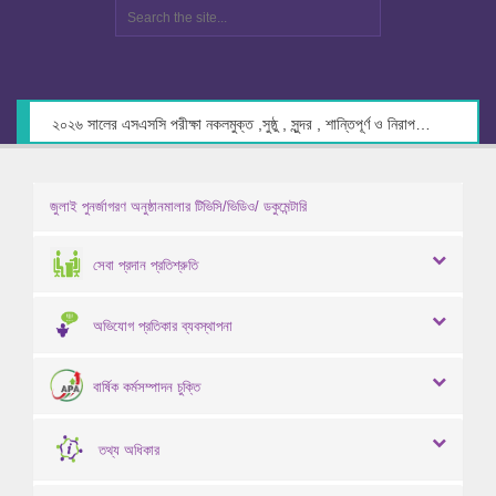
২০২৬ সালের এসএসসি পরীক্ষা নকলমুক্ত ,সুষ্ঠু , সুন্দর , শান্তিপূর্ণ ও নিরাপদ পরিবেশে গ্রহণের লক্ষ্যে কেন্দ্র সচিবদের সাথে মতবিনিময় প্রসঙ্গে।
জুলাই পুনর্জাগরণ অনুষ্ঠানমালার টিভিসি/ভিডিও/ ডকুমেন্টারি
সেবা প্রদান প্রতিশ্রুতি
অভিযোগ প্রতিকার ব্যবস্থাপনা
বার্ষিক কর্মসম্পাদন চুক্তি
তথ্য অধিকার