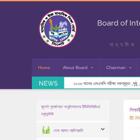
Board of In
মাধ্যমিক 
Home
About Board
Chairman
NEWS
২০২৬ সালের এসএসসি পরীক্ষা নকলমুক্ত ,সুষ্ঠু , স
জুলাই পুনর্জাগরণ অনুষ্ঠানমালার টিভিসি/ভিডিও/
শিক্ষ
ডকুমেন্টারি
25
সেবা প্রদান প্রতিশ্রুতি