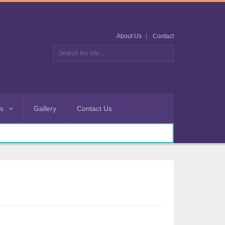
About Us
Contact
es
Gallery
Contact Us