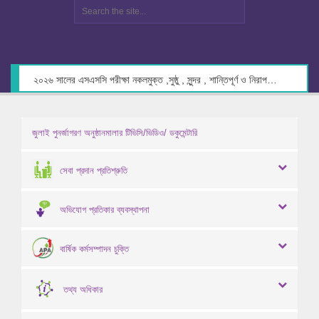
২০২৬ সালের এসএসসি পরীক্ষা নকলমুক্ত ,সুষ্ঠু , সুন্দর , শান্তিপূর্ণ ও নিরাপদ পরিবেশে গ্রহণের লক্ষ্যে কেন্দ্র সচিবদের সাথে মতবিনিময় প্রসঙ্গে।
জুলাই পুনর্জাগরণ অনুষ্ঠানমালার টিভিসি/ভিডিও/ ডকুমেন্টারি
সেবা প্রদান প্রতিশ্রুতি
অভিযোগ প্রতিকার ব্যবস্থাপনা
বার্ষিক কর্মসম্পাদন চুক্তি
তথ্য অধিকার