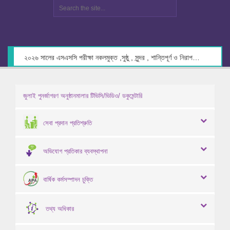
২০২৬ সালের এসএসসি পরীক্ষা নকলমুক্ত ,সুষ্ঠু , সুন্দর , শান্তিপূর্ণ ও নিরাপদ পরিবেশে গ্রহণের লক্ষ্যে কেন্দ্র সচিবদের সাথে মতবিনিময় প্রসঙ্গে।
জুলাই পুনর্জাগরণ অনুষ্ঠানমালার টিভিসি/ভিডিও/ ডকুমেন্টারি
সেবা প্রদান প্রতিশ্রুতি
অভিযোগ প্রতিকার ব্যবস্থাপনা
বার্ষিক কর্মসম্পাদন চুক্তি
তথ্য অধিকার