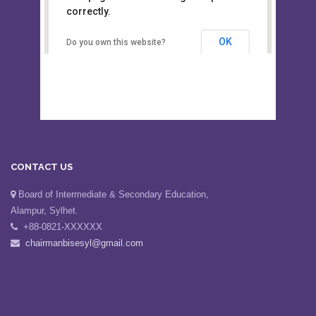
This page can't load Google Maps
Board of Intermediate &
correctly.
Secondary Education, Alampur,
Sylhet
OK
Do you own this website?
CONTACT US
Board of Intermediate & Secondary Education,
Alampur, Sylhet.
+88-0821-XXXXXX
chairmanbisesyl@gmail.com