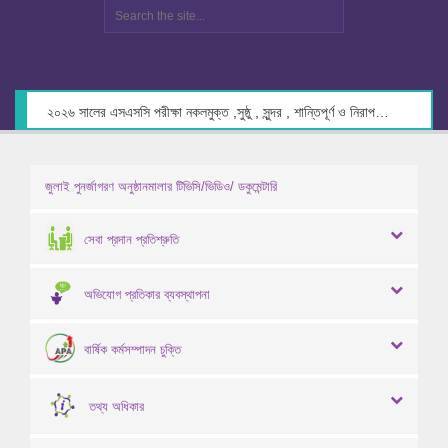
২০২৬ সালের এসএসসি পরীক্ষা নকলমুক্ত ,সুষ্ঠু , সুন্দর , শান্তিপূর্ণ ও নিরাপদ পরিবেশে গ্রহণের লক্ষ্যে কেন্দ্র সচিবদের সাথে মতবিনিময় প্রসঙ্গে।
জুলাই পুনর্জাগরণ অনুষ্ঠানমালার টিভিসি/ভিডিও/ ডকুমেন্টারি
সেবা প্রদান প্রতিশ্রুতি
অভিযোগ প্রতিকার ব্যবস্থাপনা
বার্ষিক কর্মসম্পাদন চুক্তি
তথ্য অধিকার