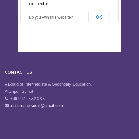
This page can't load Google Maps
Board of Intermediate &
correctly.
Secondary Education, Alampur,
Sylhet
OK
Do you own this website?
CONTACT US
Board of Intermediate & Secondary Education,
Alampur, Sylhet.
+88-0821-XXXXXX
chairmanbisesyl@gmail.com