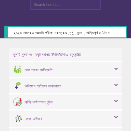
২০২৬ সালের এসএসসি পরীক্ষা নকলমুক্ত ,সুষ্ঠু , সুন্দর , শান্তিপূর্ণ ও নিরাপদ পরিবেশে গ্রহণের লক্ষ্যে কেন্দ্র সচিবদের সাথে মতবিনিময় প্রসঙ্গে।
জুলাই পুনর্জাগরণ অনুষ্ঠানমালার টিভিসি/ভিডিও/ ডকুমেন্টারি
সেবা প্রদান প্রতিশ্রুতি
অভিযোগ প্রতিকার ব্যবস্থাপনা
বার্ষিক কর্মসম্পাদন চুক্তি
তথ্য অধিকার