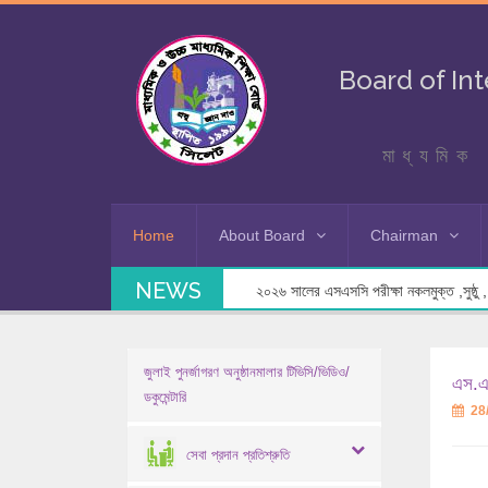
Board of In
মাধ্যমিক 
Home
About Board
Chairman
NEWS
২০২৬ সালের এসএসসি পরীক্ষা নকলমুক্ত ,সুষ্ঠু , স
জুলাই পুনর্জাগরণ অনুষ্ঠানমালার টিভিসি/ভিডিও/
এস.এস
ডকুমেন্টারি
28
সেবা প্রদান প্রতিশ্রুতি