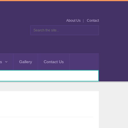
About Us
Contact
es
Gallery
Contact Us