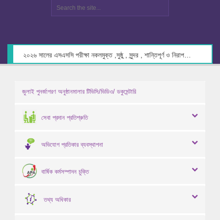
২০২৬ সালের এসএসসি পরীক্ষা নকলমুক্ত ,সুষ্ঠু , সুন্দর , শান্তিপূর্ণ ও নিরাপদ পরিবেশে গ্রহণের লক্ষ্যে কেন্দ্র সচিবদের সাথে মতবিনিময় প্রসঙ্গে।
জুলাই পুনর্জাগরণ অনুষ্ঠানমালার টিভিসি/ভিডিও/ ডকুমেন্টারি
সেবা প্রদান প্রতিশ্রুতি
অভিযোগ প্রতিকার ব্যবস্থাপনা
বার্ষিক কর্মসম্পাদন চুক্তি
তথ্য অধিকার