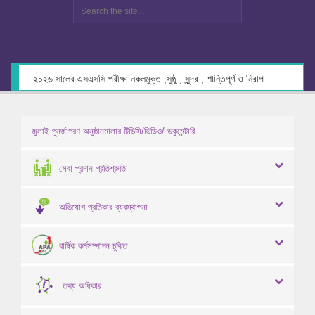
২০২৬ সালের এসএসসি পরীক্ষা নকলমুক্ত ,সুষ্ঠু , সুন্দর , শান্তিপূর্ণ ও নিরাপদ পরিবেশে গ্রহণের লক্ষ্যে কেন্দ্র সচিবদের সাথে মতবিনিময় প্রসঙ্গে।
জুলাই পুনর্জাগরণ অনুষ্ঠানমালার টিভিসি/ভিডিও/ ডকুমেন্টারি
সেবা প্রদান প্রতিশ্রুতি
অভিযোগ প্রতিকার ব্যবস্থাপনা
বার্ষিক কর্মসম্পাদন চুক্তি
তথ্য অধিকার