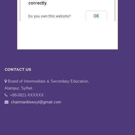
This page can't load Google Maps
Board of Intermediate &
correctly.
Secondary Education, Alampur,
Sylhet
OK
Do you own this website?
CONTACT US
Board of Intermediate & Secondary Education,
Alampur, Sylhet.
+88-0821-XXXXXX
chairmanbisesyl@gmail.com