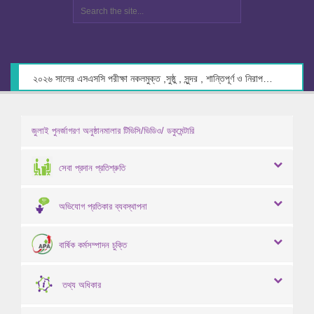
২০২৬ সালের এসএসসি পরীক্ষা নকলমুক্ত ,সুষ্ঠু , সুন্দর , শান্তিপূর্ণ ও নিরাপদ পরিবেশে গ্রহণের লক্ষ্যে কেন্দ্র সচিবদের সাথে মতবিনিময় প্রসঙ্গে।
জুলাই পুনর্জাগরণ অনুষ্ঠানমালার টিভিসি/ভিডিও/ ডকুমেন্টারি
সেবা প্রদান প্রতিশ্রুতি
অভিযোগ প্রতিকার ব্যবস্থাপনা
বার্ষিক কর্মসম্পাদন চুক্তি
তথ্য অধিকার