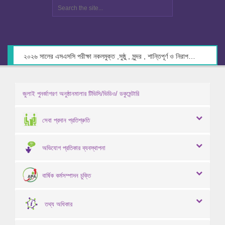
২০২৬ সালের এসএসসি পরীক্ষা নকলমুক্ত ,সুষ্ঠু , সুন্দর , শান্তিপূর্ণ ও নিরাপদ পরিবেশে গ্রহণের লক্ষ্যে কেন্দ্র সচিবদের সাথে মতবিনিময় প্রসঙ্গে।
জুলাই পুনর্জাগরণ অনুষ্ঠানমালার টিভিসি/ভিডিও/ ডকুমেন্টারি
সেবা প্রদান প্রতিশ্রুতি
অভিযোগ প্রতিকার ব্যবস্থাপনা
বার্ষিক কর্মসম্পাদন চুক্তি
তথ্য অধিকার