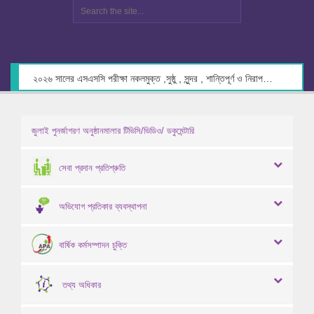
২০২৬ সালের এসএসসি পরীক্ষা নকলমুক্ত ,সুষ্ঠু , সুন্দর , শান্তিপূর্ণ ও নিরাপদ পরিবেশে গ্রহণের লক্ষ্যে কেন্দ্র সচিবদের সাথে মতবিনিময় প্রসঙ্গে।
জুলাই পুনর্জাগরণ অনুষ্ঠানমালার টিভিসি/ভিডিও/ ডকুমেন্টারি
সেবা প্রদান প্রতিশ্রুতি
অভিযোগ প্রতিকার ব্যবস্থাপনা
বার্ষিক কর্মসম্পাদন চুক্তি
তথ্য অধিকার