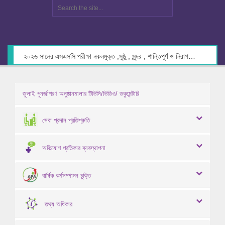
২০২৬ সালের এসএসসি পরীক্ষা নকলমুক্ত ,সুষ্ঠু , সুন্দর , শান্তিপূর্ণ ও নিরাপদ পরিবেশে গ্রহণের লক্ষ্যে কেন্দ্র সচিবদের সাথে মতবিনিময় প্রসঙ্গে।
জুলাই পুনর্জাগরণ অনুষ্ঠানমালার টিভিসি/ভিডিও/ ডকুমেন্টারি
সেবা প্রদান প্রতিশ্রুতি
অভিযোগ প্রতিকার ব্যবস্থাপনা
বার্ষিক কর্মসম্পাদন চুক্তি
তথ্য অধিকার