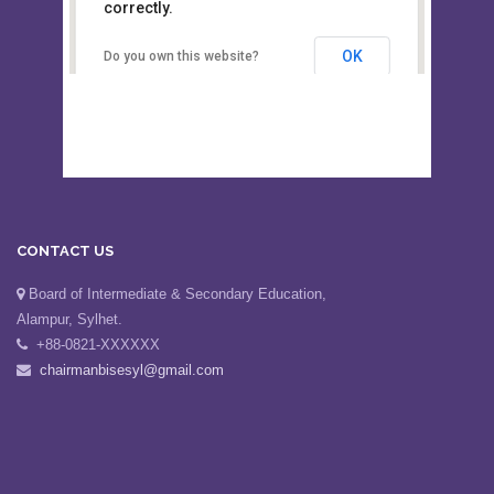
This page can't load Google Maps
Board of Intermediate &
correctly.
Secondary Education, Alampur,
Sylhet
OK
Do you own this website?
CONTACT US
Board of Intermediate & Secondary Education,
Alampur, Sylhet.
+88-0821-XXXXXX
chairmanbisesyl@gmail.com