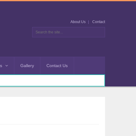
About Us
Contact
es
Gallery
Contact Us