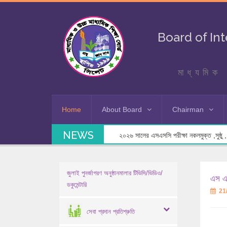
Board of In
মাধ্যমিক 
Home
About Board
Chairman
NEWS
২০২৬ সালের এসএসসি পরীক্ষা নকলমুক্ত ,সুষ্ঠু , স
জুলাই পুনর্জাগরণ অনুষ্ঠানমালার টিভিসি/ভিডিও/
এস এস
ডকুমেন্টারি
21
সেবা প্রদান প্রতিশ্রুতি