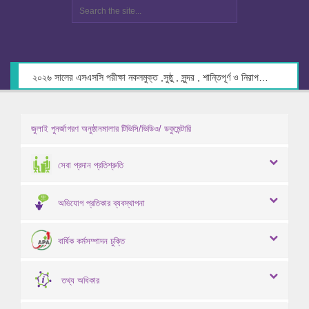
২০২৬ সালের এসএসসি পরীক্ষা নকলমুক্ত ,সুষ্ঠু , সুন্দর , শান্তিপূর্ণ ও নিরাপদ পরিবেশে গ্রহণের লক্ষ্যে কেন্দ্র সচিবদের সাথে মতবিনিময় প্রসঙ্গে।
জুলাই পুনর্জাগরণ অনুষ্ঠানমালার টিভিসি/ভিডিও/ ডকুমেন্টারি
সেবা প্রদান প্রতিশ্রুতি
অভিযোগ প্রতিকার ব্যবস্থাপনা
বার্ষিক কর্মসম্পাদন চুক্তি
তথ্য অধিকার