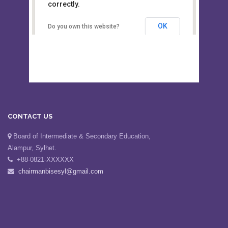
This page can't load Google Maps
Board of Intermediate &
correctly.
Secondary Education, Alampur,
Sylhet
OK
Do you own this website?
CONTACT US
Board of Intermediate & Secondary Education,
Alampur, Sylhet.
+88-0821-XXXXXX
chairmanbisesyl@gmail.com