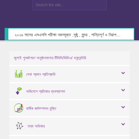
২০২৬ সালের এসএসসি পরীক্ষা নকলমুক্ত ,সুষ্ঠু , সুন্দর , শান্তিপূর্ণ ও নিরাপদ পরিবেশে গ্রহণের লক্ষ্যে কেন্দ্র সচিবদের সাথে মতবিনিময় প্রসঙ্গে।
জুলাই পুনর্জাগরণ অনুষ্ঠানমালার টিভিসি/ভিডিও/ ডকুমেন্টারি
সেবা প্রদান প্রতিশ্রুতি
অভিযোগ প্রতিকার ব্যবস্থাপনা
বার্ষিক কর্মসম্পাদন চুক্তি
তথ্য অধিকার