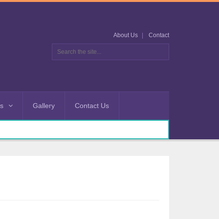
About Us
Contact
es
Gallery
Contact Us