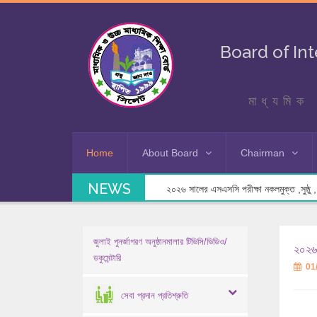
Board of In
মাধ্যমিক 
Home
About Board
Chairman
NEWS
২০২৬ সালের এসএসসি পরীক্ষা নকলমুক্ত ,সুষ্ঠু , স
জুলাই পুনর্জাগরণ অনুষ্ঠানমালার টিভিসি/ভিডিও/
২০২৬
ডকুমেন্টারি
01
সেবা প্রদান প্রতিশ্রুতি