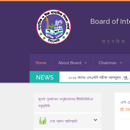
Board of In
মাধ্যমিক 
Home
About Board
Chairman
NEWS
২০২৬ সালের এসএসসি পরীক্ষা নকলমুক্ত ,সুষ্ঠু , স
জুলাই পুনর্জাগরণ অনুষ্ঠানমালার টিভিসি/ভিডিও/
এস এস
ডকুমেন্টারি
28
সেবা প্রদান প্রতিশ্রুতি