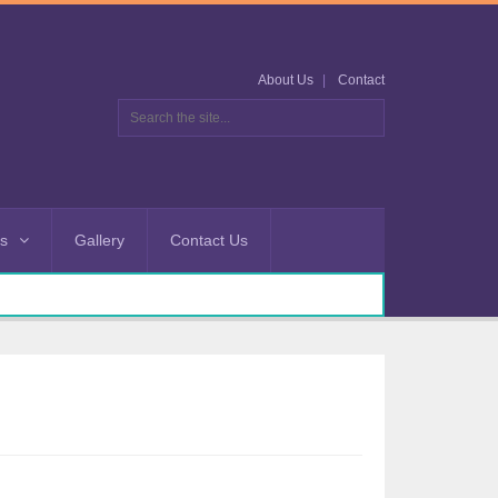
About Us
Contact
es
Gallery
Contact Us