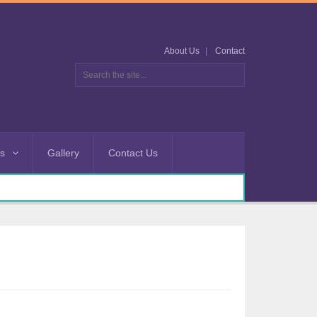
About Us
Contact
es
Gallery
Contact Us