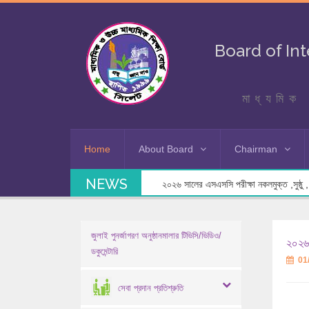
Board of In
মাধ্যমিক 
Home
About Board
Chairman
NEWS
২০২৬ সালের এসএসসি পরীক্ষা নকলমুক্ত ,সুষ্ঠু , স
জুলাই পুনর্জাগরণ অনুষ্ঠানমালার টিভিসি/ভিডিও/
২০২৬ 
ডকুমেন্টারি
01
সেবা প্রদান প্রতিশ্রুতি