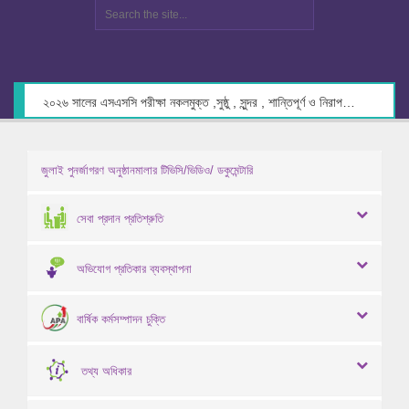
২০২৬ সালের এসএসসি পরীক্ষা নকলমুক্ত ,সুষ্ঠু , সুন্দর , শান্তিপূর্ণ ও নিরাপদ পরিবেশে গ্রহণের লক্ষ্যে কেন্দ্র সচিবদের সাথে মতবিনিময় প্রসঙ্গে।
জুলাই পুনর্জাগরণ অনুষ্ঠানমালার টিভিসি/ভিডিও/ ডকুমেন্টারি
সেবা প্রদান প্রতিশ্রুতি
অভিযোগ প্রতিকার ব্যবস্থাপনা
বার্ষিক কর্মসম্পাদন চুক্তি
তথ্য অধিকার