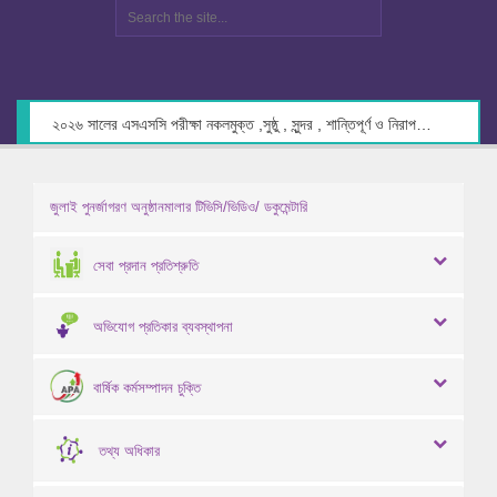
২০২৬ সালের এসএসসি পরীক্ষা নকলমুক্ত ,সুষ্ঠু , সুন্দর , শান্তিপূর্ণ ও নিরাপদ পরিবেশে গ্রহণের লক্ষ্যে কেন্দ্র সচিবদের সাথে মতবিনিময় প্রসঙ্গে।
জুলাই পুনর্জাগরণ অনুষ্ঠানমালার টিভিসি/ভিডিও/ ডকুমেন্টারি
সেবা প্রদান প্রতিশ্রুতি
অভিযোগ প্রতিকার ব্যবস্থাপনা
বার্ষিক কর্মসম্পাদন চুক্তি
তথ্য অধিকার