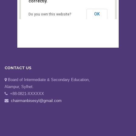
This page can't load Google Maps
Board of Intermediate &
correctly.
Secondary Education, Alampur,
Sylhet
OK
Do you own this website?
CONTACT US
Board of Intermediate & Secondary Education,
Alampur, Sylhet.
+88-0821-XXXXXX
chairmanbisesyl@gmail.com