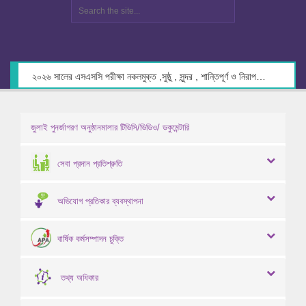
২০২৬ সালের এসএসসি পরীক্ষা নকলমুক্ত ,সুষ্ঠু , সুন্দর , শান্তিপূর্ণ ও নিরাপদ পরিবেশে গ্রহণের লক্ষ্যে কেন্দ্র সচিবদের সাথে মতবিনিময় প্রসঙ্গে।
জুলাই পুনর্জাগরণ অনুষ্ঠানমালার টিভিসি/ভিডিও/ ডকুমেন্টারি
সেবা প্রদান প্রতিশ্রুতি
অভিযোগ প্রতিকার ব্যবস্থাপনা
বার্ষিক কর্মসম্পাদন চুক্তি
তথ্য অধিকার