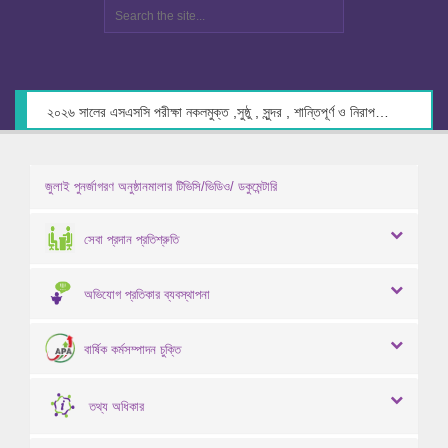
২০২৬ সালের এসএসসি পরীক্ষা নকলমুক্ত ,সুষ্ঠু , সুন্দর , শান্তিপূর্ণ ও নিরাপদ পরিবেশে গ্রহণের লক্ষ্যে কেন্দ্র সচিবদের সাথে মতবিনিময় প্রসঙ্গে।
জুলাই পুনর্জাগরণ অনুষ্ঠানমালার টিভিসি/ভিডিও/ ডকুমেন্টারি
সেবা প্রদান প্রতিশ্রুতি
অভিযোগ প্রতিকার ব্যবস্থাপনা
বার্ষিক কর্মসম্পাদন চুক্তি
তথ্য অধিকার