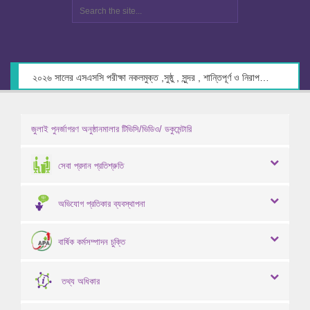
২০২৬ সালের এসএসসি পরীক্ষা নকলমুক্ত ,সুষ্ঠু , সুন্দর , শান্তিপূর্ণ ও নিরাপদ পরিবেশে গ্রহণের লক্ষ্যে কেন্দ্র সচিবদের সাথে মতবিনিময় প্রসঙ্গে।
জুলাই পুনর্জাগরণ অনুষ্ঠানমালার টিভিসি/ভিডিও/ ডকুমেন্টারি
সেবা প্রদান প্রতিশ্রুতি
অভিযোগ প্রতিকার ব্যবস্থাপনা
বার্ষিক কর্মসম্পাদন চুক্তি
তথ্য অধিকার