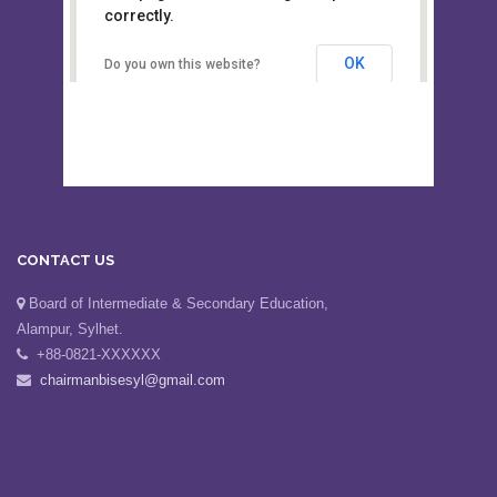
This page can't load Google Maps
Board of Intermediate &
correctly.
Secondary Education, Alampur,
Sylhet
OK
Do you own this website?
CONTACT US
Board of Intermediate & Secondary Education,
Alampur, Sylhet.
+88-0821-XXXXXX
chairmanbisesyl@gmail.com