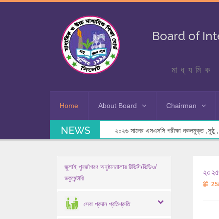
Board of In
মাধ্যমিক 
Home
About Board
Chairman
NEWS
২০২৬ সালের এসএসসি পরীক্ষা নকলমুক্ত ,সুষ্ঠু , স
জুলাই পুনর্জাগরণ অনুষ্ঠানমালার টিভিসি/ভিডিও/
২০২৫ 
ডকুমেন্টারি
25
সেবা প্রদান প্রতিশ্রুতি