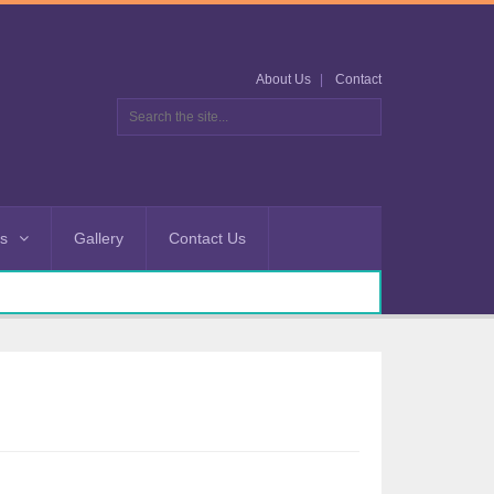
About Us
Contact
es
Gallery
Contact Us