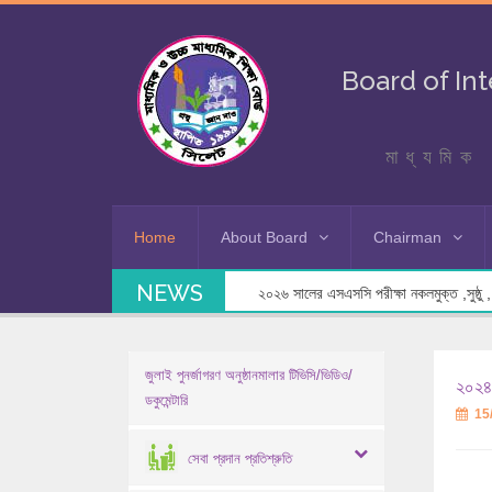
Board of In
মাধ্যমিক 
Home
About Board
Chairman
NEWS
২০২৬ সালের এসএসসি পরীক্ষা নকলমুক্ত ,সুষ্ঠু , স
জুলাই পুনর্জাগরণ অনুষ্ঠানমালার টিভিসি/ভিডিও/
২০২৪-
ডকুমেন্টারি
15
সেবা প্রদান প্রতিশ্রুতি