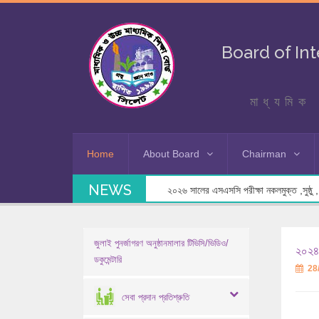
Board of In
মাধ্যমিক 
Home
About Board
Chairman
NEWS
২০২৬ সালের এসএসসি পরীক্ষা নকলমুক্ত ,সুষ্ঠু , স
জুলাই পুনর্জাগরণ অনুষ্ঠানমালার টিভিসি/ভিডিও/
২০২৪-
ডকুমেন্টারি
28
সেবা প্রদান প্রতিশ্রুতি