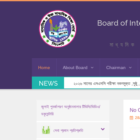
Board of In
মাধ্যমিক 
Home
About Board
Chairman
NEWS
২০২৬ সালের এসএসসি পরীক্ষা নকলমুক্ত ,সুষ্ঠু , স
জুলাই পুনর্জাগরণ অনুষ্ঠানমালার টিভিসি/ভিডিও/
No O
ডকুমেন্টারি
28
সেবা প্রদান প্রতিশ্রুতি