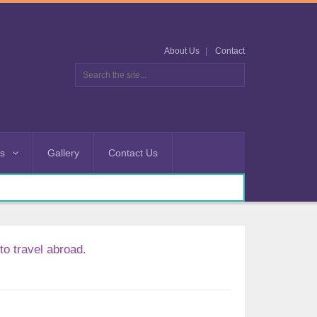
About Us
Contact
es
Gallery
Contact Us
o travel abroad.