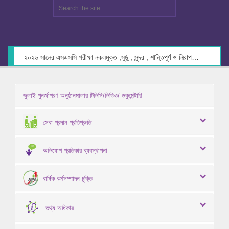
২০২৬ সালের এসএসসি পরীক্ষা নকলমুক্ত ,সুষ্ঠু , সুন্দর , শান্তিপূর্ণ ও নিরাপদ পরিবেশে গ্রহণের লক্ষ্যে কেন্দ্র সচিবদের সাথে মতবিনিময় প্রসঙ্গে।
জুলাই পুনর্জাগরণ অনুষ্ঠানমালার টিভিসি/ভিডিও/ ডকুমেন্টারি
সেবা প্রদান প্রতিশ্রুতি
অভিযোগ প্রতিকার ব্যবস্থাপনা
বার্ষিক কর্মসম্পাদন চুক্তি
তথ্য অধিকার