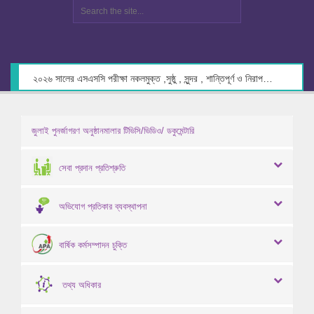
২০২৬ সালের এসএসসি পরীক্ষা নকলমুক্ত ,সুষ্ঠু , সুন্দর , শান্তিপূর্ণ ও নিরাপদ পরিবেশে গ্রহণের লক্ষ্যে কেন্দ্র সচিবদের সাথে মতবিনিময় প্রসঙ্গে।
জুলাই পুনর্জাগরণ অনুষ্ঠানমালার টিভিসি/ভিডিও/ ডকুমেন্টারি
সেবা প্রদান প্রতিশ্রুতি
অভিযোগ প্রতিকার ব্যবস্থাপনা
বার্ষিক কর্মসম্পাদন চুক্তি
তথ্য অধিকার