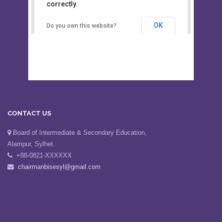
This page can't load Google Maps
Board of Intermediate &
correctly.
Secondary Education, Alampur,
Sylhet
OK
Do you own this website?
CONTACT US
Board of Intermediate & Secondary Education,
Alampur, Sylhet.
+88-0821-XXXXXX
chairmanbisesyl@gmail.com