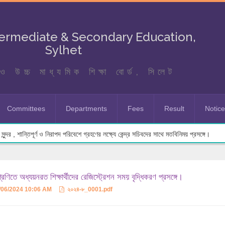
termediate & Secondary Education,
Sylhet
ও উচ্চ মাধ্যমিক শিক্ষা বোর্ড, সিলেট
Committees
Departments
Fees
Result
Notic
ুন্দর , শান্তিপূর্ণ ও নিরাপদ পরিবেশে গ্রহণের লক্ষ্যে কেন্দ্র সচিবদের সাথে মতবিনিময় প্রসঙ্গে।
রেণিতে অধ্যয়নরত শিক্ষার্থীদের রেজিস্ট্রেশন সময় বৃদ্ধিকরণ প্রসঙ্গে।
/06/2024 10:06 AM
২০২৪-৮_0001.pdf