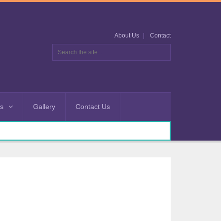
About Us
Contact
es
Gallery
Contact Us