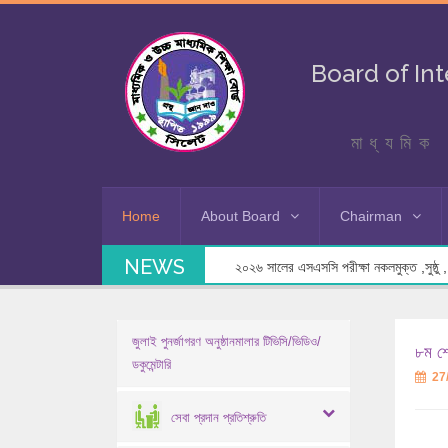
Board of In
মাধ্যমিক 
Home
About Board
Chairman
NEWS
২০২৬ সালের এসএসসি পরীক্ষা নকলমুক্ত ,সুষ্ঠু , স
জুলাই পুনর্জাগরণ অনুষ্ঠানমালার টিভিসি/ভিডিও/
৮ম শ্
ডকুমেন্টারি
27
সেবা প্রদান প্রতিশ্রুতি