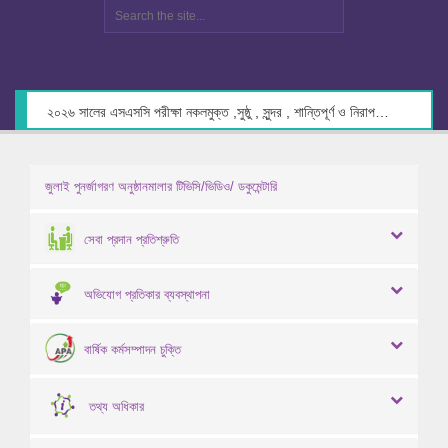
২০২৬ সালের এসএসসি পরীক্ষা নকলমুক্ত ,সুষ্ঠু , সুন্দর , শান্তিপূর্ণ ও নিরাপদ পরিবেশে গ্রহণের লক্ষ্যে কেন্দ্র সচিবদের সাথে মতবিনিময় প্রসঙ্গে।
জুলাই পুনর্জাগরণ অনুষ্ঠানমালার টিভিসি/ভিডিও/ ডকুমেন্টারি
সেবা প্রদান প্রতিশ্রুতি
অভিযোগ প্রতিকার ব্যবস্থাপনা
বার্ষিক কর্মসম্পাদন চুক্তি
তথ্য অধিকার