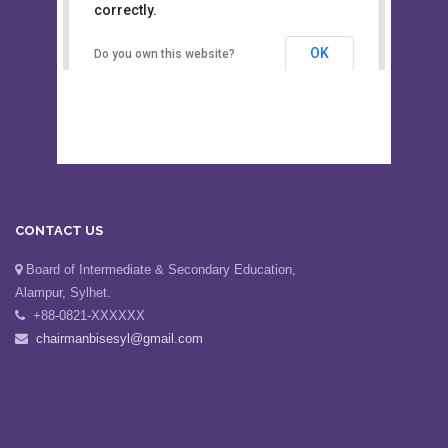
This page can't load Google Maps
Board of Intermediate &
correctly.
Secondary Education, Alampur,
Sylhet
OK
Do you own this website?
CONTACT US
Board of Intermediate & Secondary Education,
Alampur, Sylhet.
+88-0821-XXXXXX
chairmanbisesyl@gmail.com