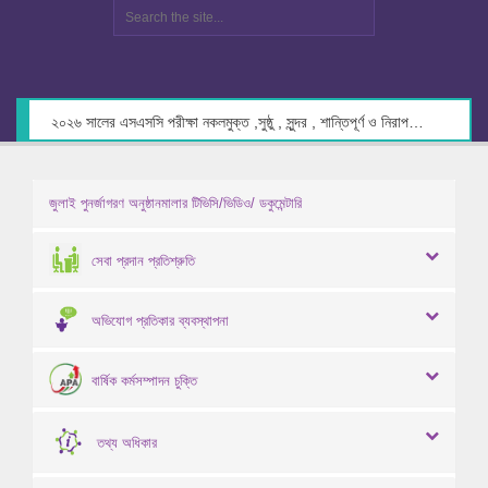
২০২৬ সালের এসএসসি পরীক্ষা নকলমুক্ত ,সুষ্ঠু , সুন্দর , শান্তিপূর্ণ ও নিরাপদ পরিবেশে গ্রহণের লক্ষ্যে কেন্দ্র সচিবদের সাথে মতবিনিময় প্রসঙ্গে।
জুলাই পুনর্জাগরণ অনুষ্ঠানমালার টিভিসি/ভিডিও/ ডকুমেন্টারি
সেবা প্রদান প্রতিশ্রুতি
অভিযোগ প্রতিকার ব্যবস্থাপনা
বার্ষিক কর্মসম্পাদন চুক্তি
তথ্য অধিকার