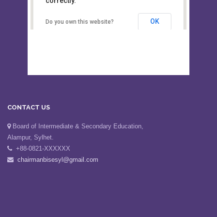
This page can't load Google Maps
Board of Intermediate &
correctly.
Secondary Education, Alampur,
Sylhet
OK
Do you own this website?
CONTACT US
Board of Intermediate & Secondary Education,
Alampur, Sylhet.
+88-0821-XXXXXX
chairmanbisesyl@gmail.com