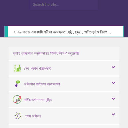
২০২৬ সালের এসএসসি পরীক্ষা নকলমুক্ত ,সুষ্ঠু , সুন্দর , শান্তিপূর্ণ ও নিরাপদ পরিবেশে গ্রহণের লক্ষ্যে কেন্দ্র সচিবদের সাথে মতবিনিময় প্রসঙ্গে।
জুলাই পুনর্জাগরণ অনুষ্ঠানমালার টিভিসি/ভিডিও/ ডকুমেন্টারি
সেবা প্রদান প্রতিশ্রুতি
অভিযোগ প্রতিকার ব্যবস্থাপনা
বার্ষিক কর্মসম্পাদন চুক্তি
তথ্য অধিকার