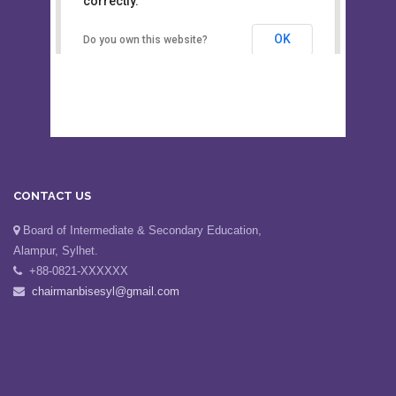
This page can't load Google Maps
Board of Intermediate &
correctly.
Secondary Education, Alampur,
Sylhet
OK
Do you own this website?
CONTACT US
Board of Intermediate & Secondary Education,
Alampur, Sylhet.
+88-0821-XXXXXX
chairmanbisesyl@gmail.com