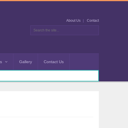
About Us
Contact
es
Gallery
Contact Us