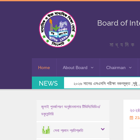
Board of In
মাধ্যমিক 
Home
About Board
Chairman
NEWS
২০২৬ সালের এসএসসি পরীক্ষা নকলমুক্ত ,সুষ্ঠু , স
জুলাই পুনর্জাগরণ অনুষ্ঠানমালার টিভিসি/ভিডিও/
২০২৪ 
ডকুমেন্টারি
21
সেবা প্রদান প্রতিশ্রুতি