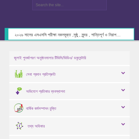
২০২৬ সালের এসএসসি পরীক্ষা নকলমুক্ত ,সুষ্ঠু , সুন্দর , শান্তিপূর্ণ ও নিরাপদ পরিবেশে গ্রহণের লক্ষ্যে কেন্দ্র সচিবদের সাথে মতবিনিময় প্রসঙ্গে।
জুলাই পুনর্জাগরণ অনুষ্ঠানমালার টিভিসি/ভিডিও/ ডকুমেন্টারি
সেবা প্রদান প্রতিশ্রুতি
অভিযোগ প্রতিকার ব্যবস্থাপনা
বার্ষিক কর্মসম্পাদন চুক্তি
তথ্য অধিকার