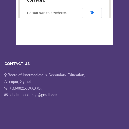
This page can't load Google Maps
Board of Intermediate &
correctly.
Secondary Education, Alampur,
Sylhet
OK
Do you own this website?
CONTACT US
Board of Intermediate & Secondary Education,
Alampur, Sylhet.
+88-0821-XXXXXX
chairmanbisesyl@gmail.com