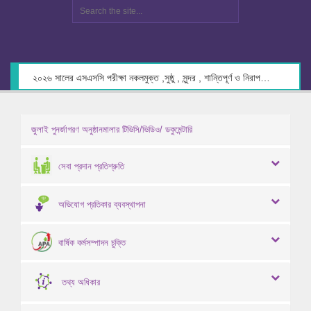
২০২৬ সালের এসএসসি পরীক্ষা নকলমুক্ত ,সুষ্ঠু , সুন্দর , শান্তিপূর্ণ ও নিরাপদ পরিবেশে গ্রহণের লক্ষ্যে কেন্দ্র সচিবদের সাথে মতবিনিময় প্রসঙ্গে।
জুলাই পুনর্জাগরণ অনুষ্ঠানমালার টিভিসি/ভিডিও/ ডকুমেন্টারি
সেবা প্রদান প্রতিশ্রুতি
অভিযোগ প্রতিকার ব্যবস্থাপনা
বার্ষিক কর্মসম্পাদন চুক্তি
তথ্য অধিকার